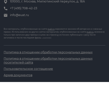
101000, г. Москва, Милютинский переулок, д. 18А
+7 (495) 708-42-23
info@euat.ru
Все материалы, опубликованные на сайте
euat.ru
охраняются законом об авторских и смежных
правах. Использование на других сайтах материалов, опубликованных на сайте
euat.ru
, возможно
только при наличии двух прямых ссылок на страницу-источник публикации: сразу после
заголовка и после последней фразы.
v202607031833
Политика в отношении обработки персональных данных
Политика в отношении обработки персональных данных
посетителей сайта
Пользовательское соглашение
Архив документов