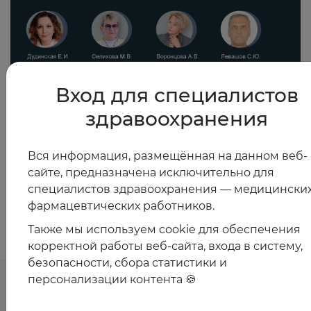
Вход для специалистов
23.09.2025
здравоохранения
Современные подходы к управлению рисками у
женщин с менопаузой
Вся информация, размещённая на данном веб-
сайте, предназначена исключительно для
специалистов здравоохранения — медицинских
Показать все
фармацевтических работников.
Также мы используем cookie для обеспечения
корректной работы веб-сайта, входа в систему,
безопасности, сбора статистики и
персонализации контента 🍪