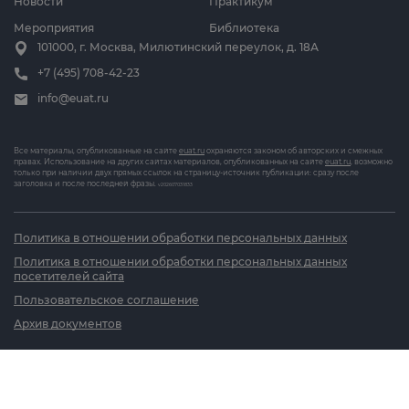
Новости
Практикум
Мероприятия
Библиотека
101000, г. Москва, Милютинский переулок, д. 18А
+7 (495) 708-42-23
info@euat.ru
Все материалы, опубликованные на сайте
euat.ru
охраняются законом об авторских и смежных
правах. Использование на других сайтах материалов, опубликованных на сайте
euat.ru
, возможно
только при наличии двух прямых ссылок на страницу-источник публикации: сразу после
заголовка и после последней фразы.
v202607031833
Политика в отношении обработки персональных данных
Политика в отношении обработки персональных данных
посетителей сайта
Пользовательское соглашение
Архив документов