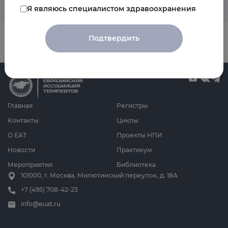
Я являюсь специалистом здравоохранения
Подтвердить
Главная
Регистры
Контакты
Циклы
О ЕАТ
Проекты НПИ
Новости
Практикум
Мероприятия
Библиотека
101000, г. Москва, Милютинский переулок, д. 18А
+7 (495) 708-42-23
info@euat.ru