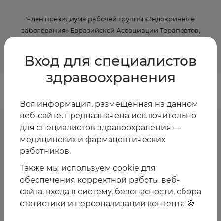
Член президиума рабочей группы «Эндокринные
заболевания» Евразийской Ассоциации Терапевтов,
Заведующий терапевтическим отделением, врач
эндокринолог-диетолог, клинический психолог
Вход для специалистов
здравоохранения
Вся информация, размещённая на данном
веб-сайте, предназначена исключительно
для специалистов здравоохранения —
медицинских и фармацевтических
Предстоящие
работников.
мероприятия спикера
Также мы используем cookie для
обеспечения корректной работы веб-
сайта, входа в систему, безопасности, сбора
Пока мероприятия со спикером не запланированы
статистики и персонализации контента 🍪