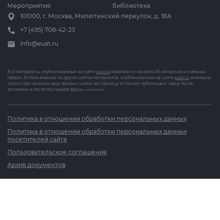
Мероприятия
Библиотека
101000, г. Москва, Милютинский переулок, д. 18А
+7 (495) 708-42-23
info@euat.ru
Все материалы, опубликованные на сайте
euat.ru
охраняются законом об авторских и смежных
правах. Использование на других сайтах материалов, опубликованных на сайте
euat.ru
, возможно
только при наличии двух прямых ссылок на страницу-источник публикации: сразу после
заголовка и после последней фразы.
v202607031833
Политика в отношении обработки персональных данных
Политика в отношении обработки персональных данных
посетителей сайта
Пользовательское соглашение
Архив документов