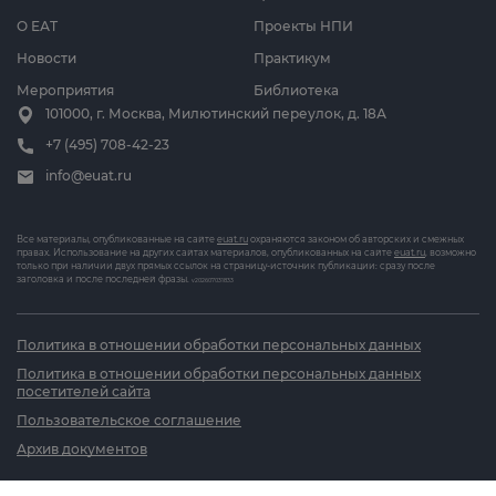
О ЕАТ
Проекты НПИ
Новости
Практикум
Мероприятия
Библиотека
101000, г. Москва, Милютинский переулок, д. 18А
+7 (495) 708-42-23
info@euat.ru
Все материалы, опубликованные на сайте
euat.ru
охраняются законом об авторских и смежных
правах. Использование на других сайтах материалов, опубликованных на сайте
euat.ru
, возможно
только при наличии двух прямых ссылок на страницу-источник публикации: сразу после
заголовка и после последней фразы.
v202607031833
Политика в отношении обработки персональных данных
Политика в отношении обработки персональных данных
посетителей сайта
Пользовательское соглашение
Архив документов