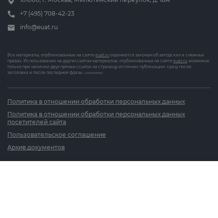
+7 (495) 708-42-23
info@euat.ru
Все материалы, опубликованные на сайте
euat.ru
охраняются законом об авторских и смежных
правах. Использование на других сайтах материалов, опубликованных на сайте
euat.ru
, возможно
только при наличии двух прямых ссылок на страницу-источник публикации: сразу после
заголовка и после последней фразы.
v202607031833
Политика в отношении обработки персональных данных
Политика в отношении обработки персональных данных
посетителей сайта
Пользовательское соглашение
Архив документов