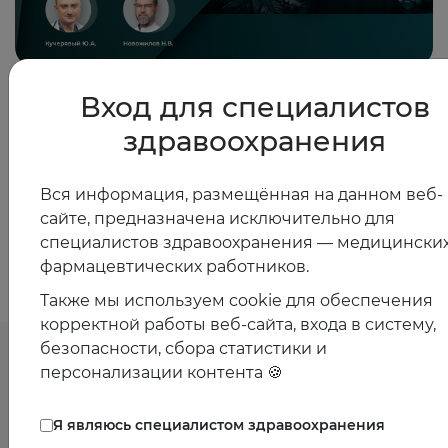
12.09.2025
Вход для специалистов
Атипичные симптомы и синдромы у пациентов с
здравоохранения
аутоиммунных заболевания органов пищеварения
Вся информация, размещённая на данном веб-
сайте, предназначена исключительно для
Показать все
специалистов здравоохранения — медицинских
фармацевтических работников.
Также мы используем cookie для обеспечения
корректной работы веб-сайта, входа в систему,
безопасности, сбора статистики и
персонализации контента 🍪
Предстоящие
Я являюсь специалистом здравоохранения
мероприятия спикера