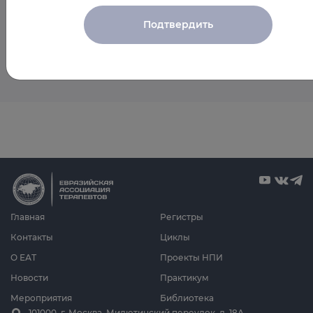
Подтвердить
Пока мероприятия со спикером не запланированы
Главная
Регистры
Контакты
Циклы
О ЕАТ
Проекты НПИ
Новости
Практикум
Мероприятия
Библиотека
101000, г. Москва, Милютинский переулок, д. 18А