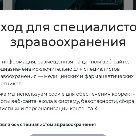
ход для специалист
здравоохранения
12.09.2025
0
Нарушения ритма сердца -
К
диагностический поиск
к
 информация, размещённая на данном веб-сайте,
дназначена исключительно для специалистов
равоохранения — медицинских и фармацевтических
отников.
же мы используем cookie для обеспечения коррект
оты веб-сайта, входа в систему, безопасности, сбора
тистики и персонализации контента 🍪
 являюсь специалистом здравоохранения