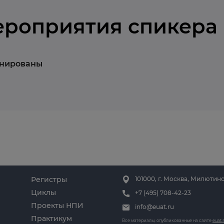
ероприятия спикера
анированы
Регистры
101000, г. Москва, Милютинс
Циклы
+7 (495) 708-42-23
Проекты НПИ
info@euat.ru
Практикум
Все материалы, опубликованные на сайте
euat.