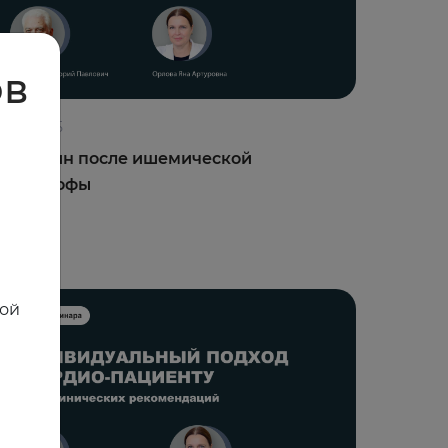
ов
3.09.2025
олхицин после ишемической
атастрофы
ной