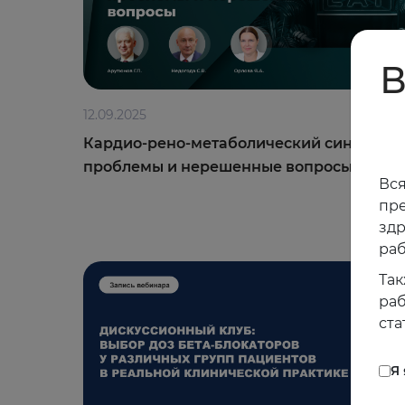
В
12.09.2025
Кардио-рено-метаболический синдром:
проблемы и нерешенные вопросы
Вся
пре
зд
раб
Так
раб
ста
Я