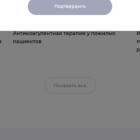
Подтвердить
07.05.2025
0
Антикоагулянтная терапия у пожилых
И
в
пациентов
п
Показать все