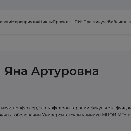
вости
Мероприятия
Циклы
Проекты НПИ
Практикум
Библиотек
 Яна Артуровна
наук, профессор, зав. кафедрой терапии факультета фунд
анных заболеваний Университетской клиники МНОИ МГУ и