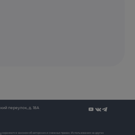
кий переулок, д. 18А
ru
охраняются законом об авторских и смежных правах. Использование на других