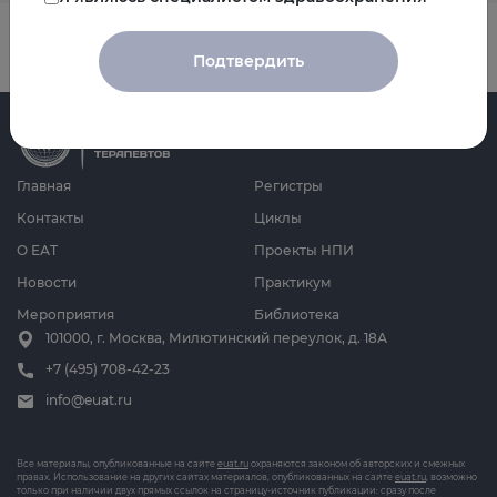
Подтвердить
Главная
Регистры
Контакты
Циклы
О ЕАТ
Проекты НПИ
Новости
Практикум
Мероприятия
Библиотека
101000, г. Москва, Милютинский переулок, д. 18А
+7 (495) 708-42-23
info@euat.ru
Все материалы, опубликованные на сайте
euat.ru
охраняются законом об авторских и смежных
правах. Использование на других сайтах материалов, опубликованных на сайте
euat.ru
, возможно
только при наличии двух прямых ссылок на страницу-источник публикации: сразу после