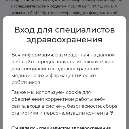
исследовательским отделом ИБС ФГБУ “НМИЦ им. В.А.
Алмазова” МЗ РФ, профессор кафедры факультетской
терапии Первого СПбМУ им. И.П. Павлова
Вход для специалистов
здравоохранения
Вся информация, размещённая на данном
веб-сайте, предназначена исключительно
для специалистов здравоохранения —
Предстоящие
медицинских и фармацевтических
работников.
мероприятия спикера
Также мы используем cookie для
обеспечения корректной работы веб-
Пока мероприятия со спикером не запланированы
сайта, входа в систему, безопасности, сбора
статистики и персонализации контента 🍪
Я являюсь специалистом здравоохранения