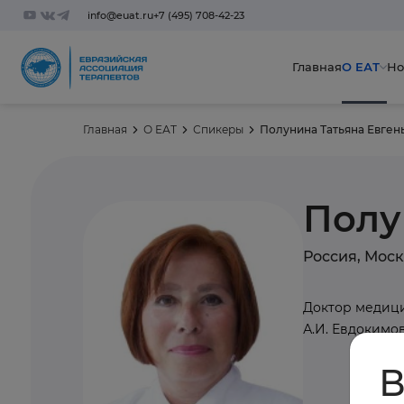
info@euat.ru
+7 (495) 708-42-23
Главная
О ЕАТ
Но
Главная
О ЕАТ
Спикеры
Полунина Татьяна Евген
Полу
Россия, Мос
Доктор медици
А.И. Евдокимо
В