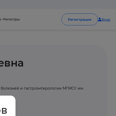
а
Регистры
Регистрация
Вход
евна
 болезней и гастроэнтерологии МГМСУ им.
ов