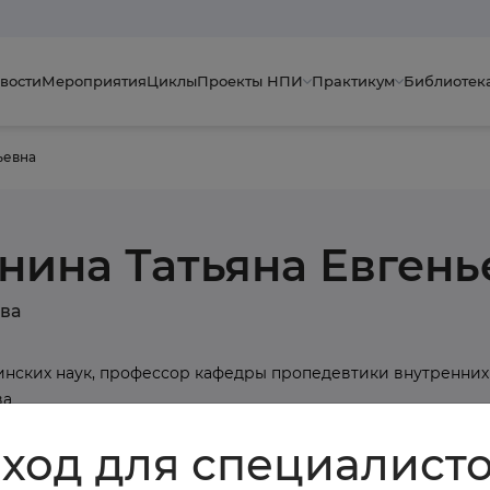
вости
Мероприятия
Циклы
Проекты НПИ
Практикум
Библиотек
ьевна
нина Татьяна Евгень
ква
нских наук, профессор кафедры пропедевтики внутренних
ва
ход для специалист