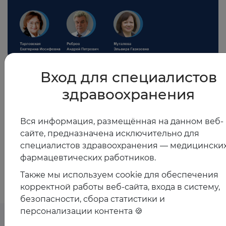
Вход для специалистов
03.10.2025
здравоохранения
Фибрилляция предсердий: как выбрать и
контролировать антикоагулянтную терапию в
реальной практике
Вся информация, размещённая на данном веб-
сайте, предназначена исключительно для
специалистов здравоохранения — медицинских
Показать все
фармацевтических работников.
Также мы используем cookie для обеспечения
корректной работы веб-сайта, входа в систему,
безопасности, сбора статистики и
персонализации контента 🍪