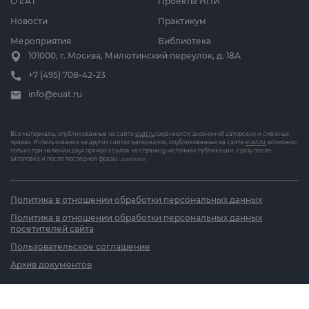
О ЕАТ
Проекты НПИ
Новости
Практикум
Мероприятия
Библиотека
101000, г. Москва, Милютинский переулок, д. 18А
+7 (495) 708-42-23
info@euat.ru
Все материалы, опубликованные на сайте
euat.ru
охраняются законом об авторских и смежных
правах. Использование на других сайтах материалов, опубликованных на сайте
euat.ru
, возможно
только при наличии двух прямых ссылок на страницу-источник публикации: сразу после
заголовка и после последней фразы.
v202607031833
Политика в отношении обработки персональных данных
Политика в отношении обработки персональных данных
посетителей сайта
Пользовательское соглашение
Архив документов