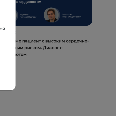
ной
3.06.2025
а приеме пациент с высоким сердечно-
осудистым риском. Диалог с
ардиологом