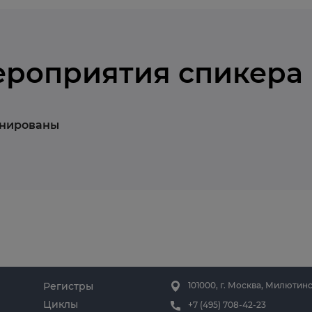
ероприятия спикера
анированы
Регистры
101000, г. Москва, Милютинс
Циклы
+7 (495) 708-42-23