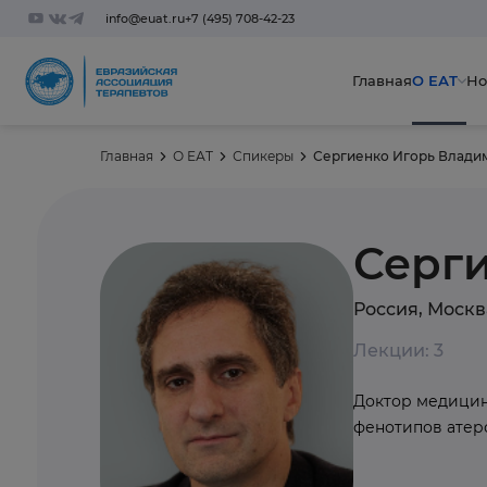
info@euat.ru
+7 (495) 708-42-23
Главная
О ЕАТ
Но
Главная
О ЕАТ
Спикеры
Сергиенко Игорь Влади
Серг
Россия, Москв
Лекции: 3
Доктор медицин
фенотипов атер