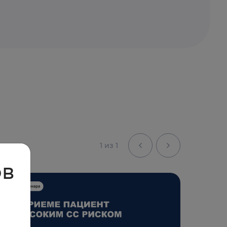
1 из 1
ов