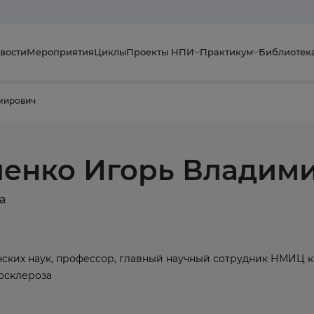
вости
Мероприятия
Циклы
Проекты НПИ
Практикум
Библиотек
мирович
иенко Игорь Владим
а
ских наук, профессор, главный научный сотрудник НМИЦ 
осклероза