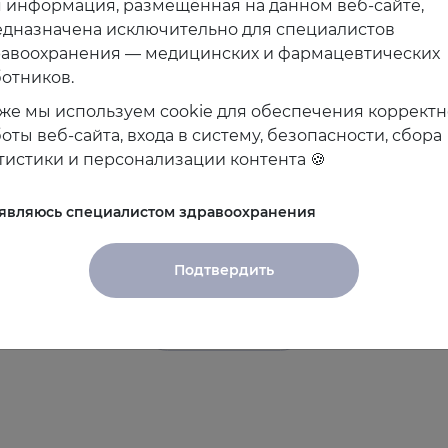
 информация, размещённая на данном веб-сайте,
дназначена исключительно для специалистов
равоохранения — медицинских и фармацевтических
отников.
же мы используем cookie для обеспечения коррект
17.11.2025
2
оты веб-сайта, входа в систему, безопасности, сбора
Постменопауза: особенности ведения
Н
тистики и персонализации контента 🍪
пациентов
с
к
 являюсь специалистом здравоохранения
Подтвердить
Показать все