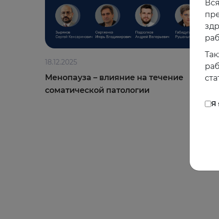
Вся
пре
зд
раб
Так
18.12.2025
раб
Менопауза – влияние на течение
ста
соматической патологии
Я