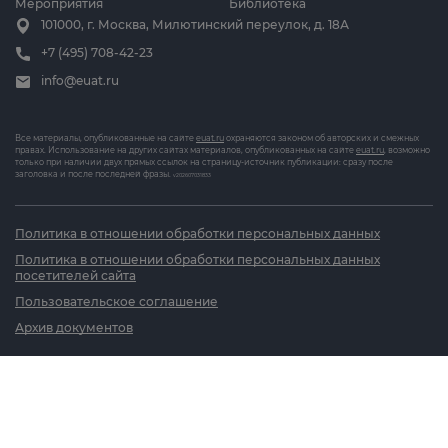
Мероприятия
Библиотека
101000, г. Москва, Милютинский переулок, д. 18А
+7 (495) 708-42-23
info@euat.ru
Все материалы, опубликованные на сайте
euat.ru
охраняются законом об авторских и смежных
правах. Использование на других сайтах материалов, опубликованных на сайте
euat.ru
, возможно
только при наличии двух прямых ссылок на страницу-источник публикации: сразу после
заголовка и после последней фразы.
v202607031833
Политика в отношении обработки персональных данных
Политика в отношении обработки персональных данных
посетителей сайта
Пользовательское соглашение
Архив документов