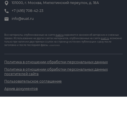
101000, г. Москва, Милютинский переулок, д. 18А
+7 (495) 708-42-23
info@euat.ru
Все материалы, опубликованные на сайте
euat.ru
охраняются законом об авторских и смежных
правах. Использование на других сайтах материалов, опубликованных на сайте
euat.ru
, возможно
только при наличии двух прямых ссылок на страницу-источник публикации: сразу после
заголовка и после последней фразы.
v202607031833
Политика в отношении обработки персональных данных
Политика в отношении обработки персональных данных
посетителей сайта
Пользовательское соглашение
Архив документов