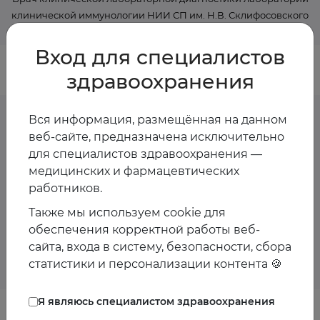
клинической иммунологии НИИ СП им. Н.В. Склифосовского
Вход для специалистов
здравоохранения
Вся информация, размещённая на данном
веб-сайте, предназначена исключительно
Предстоящие
для специалистов здравоохранения —
медицинских и фармацевтических
мероприятия спикера
работников.
Также мы используем cookie для
Пока мероприятия со спикером не запланированы
обеспечения корректной работы веб-
сайта, входа в систему, безопасности, сбора
статистики и персонализации контента 🍪
Я являюсь специалистом здравоохранения