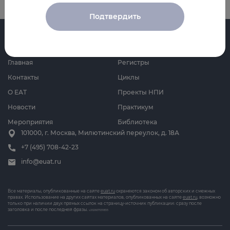
Подтвердить
Главная
Регистры
Контакты
Циклы
О ЕАТ
Проекты НПИ
Новости
Практикум
Мероприятия
Библиотека
101000, г. Москва, Милютинский переулок, д. 18А
+7 (495) 708-42-23
info@euat.ru
Все материалы, опубликованные на сайте
euat.ru
охраняются законом об авторских и смежных
правах. Использование на других сайтах материалов, опубликованных на сайте
euat.ru
, возможно
только при наличии двух прямых ссылок на страницу-источник публикации: сразу после
заголовка и после последней фразы.
v202607031833