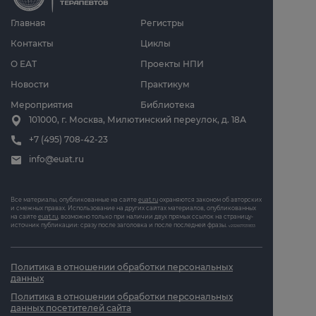
Главная
Регистры
Контакты
Циклы
О ЕАТ
Проекты НПИ
Новости
Практикум
Мероприятия
Библиотека
101000, г. Москва, Милютинский переулок, д. 18А
+7 (495) 708-42-23
info@euat.ru
Все материалы, опубликованные на сайте
euat.ru
охраняются законом об авторских
и смежных правах. Использование на других сайтах материалов, опубликованных
на сайте
euat.ru
, возможно только при наличии двух прямых ссылок на страницу-
источник публикации: сразу после заголовка и после последней фразы.
v202607031833
Политика в отношении обработки персональных
данных
Политика в отношении обработки персональных
данных посетителей сайта