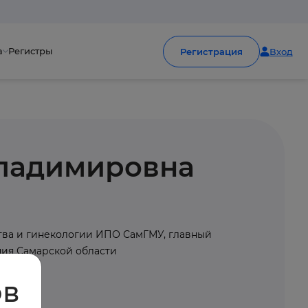
а
Регистры
Регистрация
Вход
Владимировна
тва и гинекологии ИПО СамГМУ, главный
ния Самарской области
ов