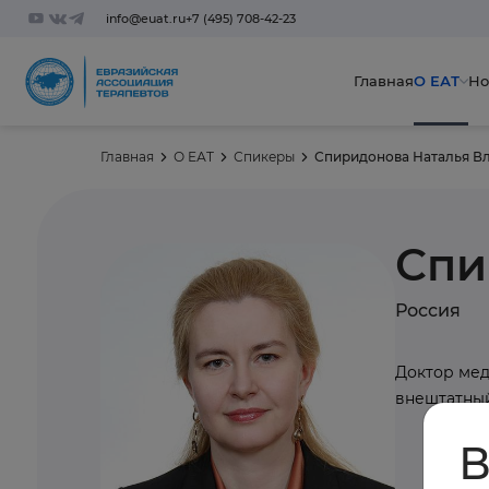
info@euat.ru
+7 (495) 708-42-23
Главная
О ЕАТ
Но
Главная
О ЕАТ
Спикеры
Спиридонова Наталья В
Спи
Россия
Доктор мед
внештатный
В