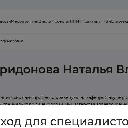
вости
Мероприятия
Циклы
Проекты НПИ
Практикум
Библиотек
ладимировна
ридонова Наталья 
ицинских наук, профессор, заведующая кафедрой акушерс
 специалист по гинекологии Министерства здравоохране
ход для специалист