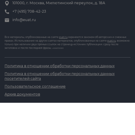
101000, г. Москва, Милютинский переулок, д. 18А
+7 (495) 708-42-23
info@euat.ru
Все материалы, опубликованные на сайте
euat.ru
охраняются законом об авторских и смежных
правах. Использование на других сайтах материалов, опубликованных на сайте
euat.ru
, возможно
только при наличии двух прямых ссылок на страницу-источник публикации: сразу после
заголовка и после последней фразы.
v202607031833
Политика в отношении обработки персональных данных
Политика в отношении обработки персональных данных
посетителей сайта
Пользовательское соглашение
Архив документов