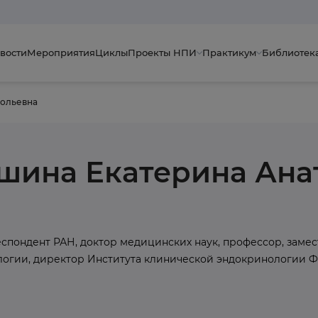
вости
Мероприятия
Циклы
Проекты НПИ
Практикум
Библиотек
тольевна
шина Екатерина Ана
спондент РАН, доктор медицинских наук, профессор, зам
огии, директор Института клинической эндокринологии 