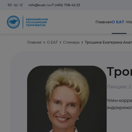
info@euat.ru
+7 (495) 708-42-23
Главная
О ЕАТ
Но
Главная
О ЕАТ
Спикеры
Трошина Екатерина Ана
Тро
Лекции: 2
Член-корре
эндокринол