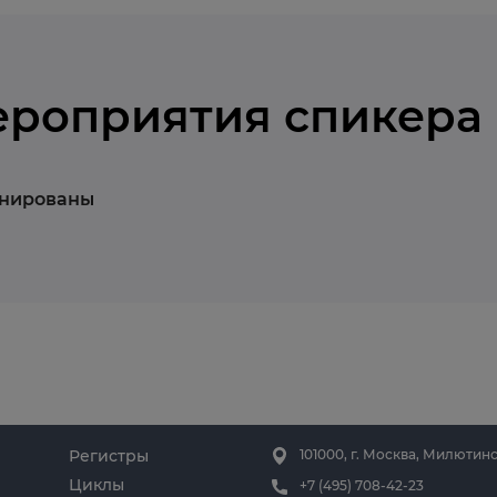
ероприятия спикера
анированы
Регистры
101000, г. Москва, Милютинс
Циклы
+7 (495) 708-42-23