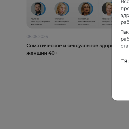
Вся
пре
зд
раб
Так
06.05.2026
раб
Соматическое и сексуальное здоровье
ста
женщин 40+
Я