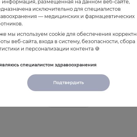
 информация, размещённая на данном веб-сайте,
дназначена исключительно для специалистов
равоохранения — медицинских и фармацевтических
отников.
же мы используем cookie для обеспечения коррект
18.02.2026
оты веб-сайта, входа в систему, безопасности, сбора
Современные подходы к управлению
тистики и персонализации контента 🍪
рисками у женщин с менопаузой
 являюсь специалистом здравоохранения
Подтвердить
Показать все