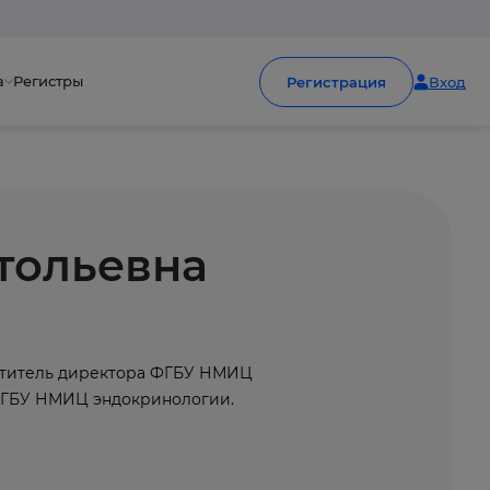
а
Регистры
Регистрация
Вход
тольевна
еститель директора ФГБУ НМИЦ
ФГБУ НМИЦ эндокринологии.