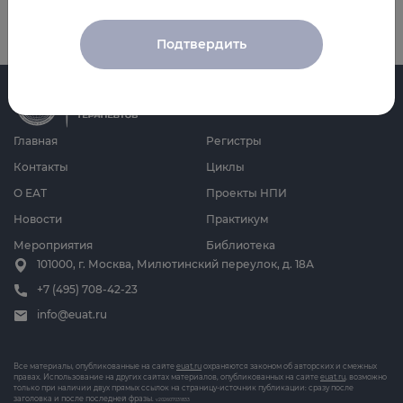
Подтвердить
Главная
Регистры
Контакты
Циклы
О ЕАТ
Проекты НПИ
Новости
Практикум
Мероприятия
Библиотека
101000, г. Москва, Милютинский переулок, д. 18А
+7 (495) 708-42-23
info@euat.ru
Все материалы, опубликованные на сайте
euat.ru
охраняются законом об авторских и смежных
правах. Использование на других сайтах материалов, опубликованных на сайте
euat.ru
, возможно
только при наличии двух прямых ссылок на страницу-источник публикации: сразу после
заголовка и после последней фразы.
v202607031833