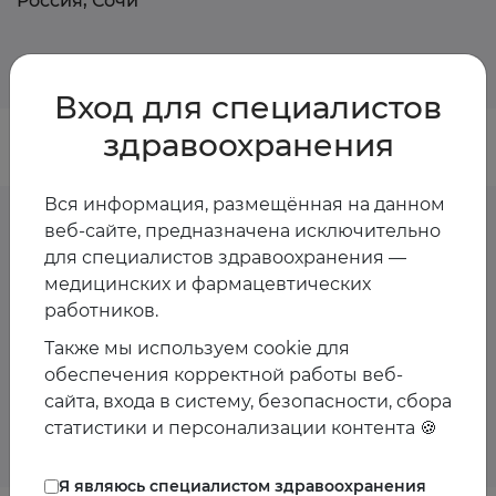
Россия, Сочи
Врач-нефролог, медицинский советник ЕАТ
Вход для специалистов
здравоохранения
Вся информация, размещённая на данном
веб-сайте, предназначена исключительно
для специалистов здравоохранения —
Предстоящие
медицинских и фармацевтических
работников.
мероприятия спикера
Также мы используем cookie для
обеспечения корректной работы веб-
Пока мероприятия со спикером не запланированы
сайта, входа в систему, безопасности, сбора
статистики и персонализации контента 🍪
Я являюсь специалистом здравоохранения