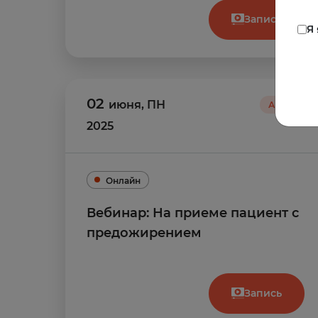
Запись
Я
02
июня
,
ПН
Архив
2025
Онлайн
Вебинар: На приеме пациент с
предожирением
Запись