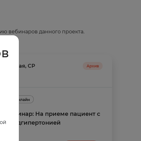
ию вебинаров данного проекта.
ов
14
мая
,
СР
Архив
2025
Онлайн
Вебинар: На приеме пациент с
ной
предгипертонией