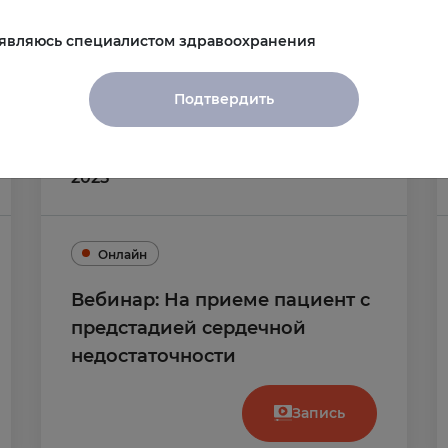
Запись
 являюсь специалистом здравоохранения
Подтвердить
09
сентября
,
ВТ
Архив
2025
Онлайн
Вебинар: На приеме пациент с
предстадией сердечной
недостаточности
Запись