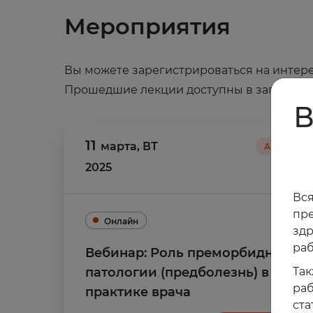
Мероприятия
Вы можете зарегистрироваться на интере
Прошедшие лекции доступны в записи
В
11
марта
,
ВТ
Архив
2025
Вся
пре
Онлайн
зд
раб
Вебинар: Роль преморбидной
Так
патологии (предболезнь) в
раб
практике врача
ста