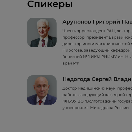
Спикеры
Арутюнов Григорий Па
Член-корреспондент РАН, доктор 
профессор, президент Евразийск
директор института клинической
Пирогова, заведующий кафедрой
болезней № 1 ИКМ РНИМУ им. Н.И
врач РФ
Недогода Сергей Влад
Доктор медицинских наук, профес
работе, заведующий кафедрой те
ФГБОУ ВО "Волгоградский госуд
университет" Минздрава России