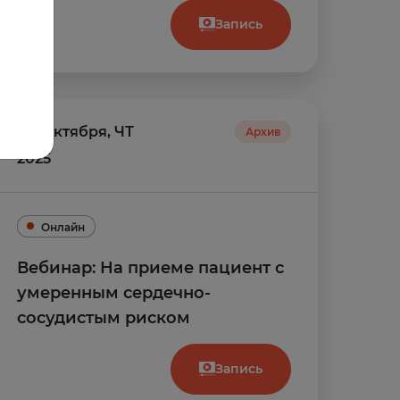
Запись
02
октября
,
ЧТ
Архив
2025
Онлайн
Вебинар: На приеме пациент с
умеренным сердечно-
сосудистым риском
Запись