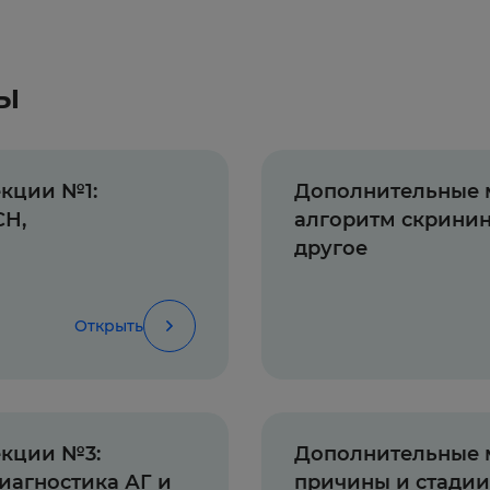
ы
кции №1:
Дополнительные 
СН,
алгоритм скринин
другое
Открыть
екции №3:
Дополнительные 
иагностика АГ и
причины и стадии