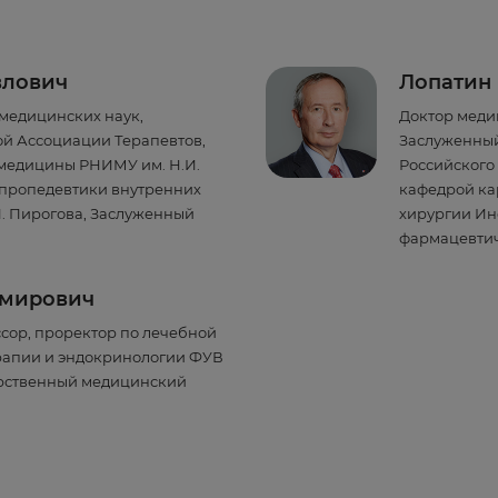
влович
Лопатин
медицинских наук,
Доктор меди
ой Ассоциации Терапевтов,
Заслуженный
 медицины РНИМУ им. Н.И.
Российского
 пропедевтики внутренних
кафедрой ка
. Пирогова, Заслуженный
хирургии Ин
фармацевтич
имирович
сор, проректор по лечебной
рапии и эндокринологии ФУВ
арственный медицинский