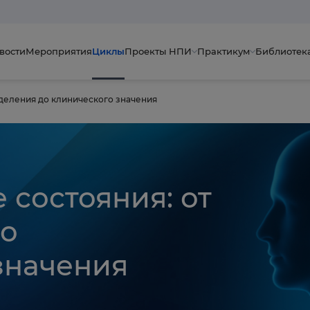
вости
Мероприятия
Циклы
Проекты НПИ
Практикум
Библиотек
деления до клинического значения
состояния: от
до
значения