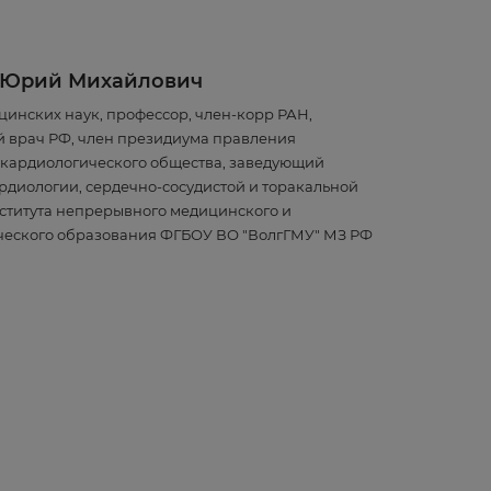
 Юрий Михайлович
цинских наук, профессор, член-корр РАН,
 врач РФ, член президиума правления
 кардиологического общества, заведующий
рдиологии, сердечно-сосудистой и торакальной
ститута непрерывного медицинского и
еского образования ФГБОУ ВО "ВолгГМУ" МЗ РФ