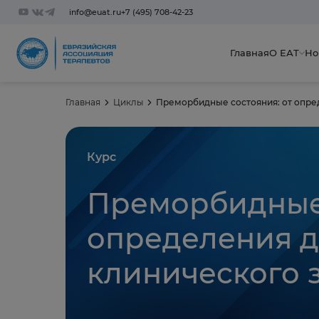
info@euat.ru
+7 (495) 708-42-23
Главная
О ЕАТ
Но
Главная
Циклы
Преморбидные состояния: от опре
Курс
Преморбидные 
определения 
клинического 