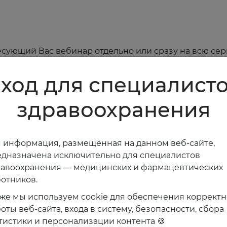
сующий Вас вебинар отдельно или сразу на всю сер
ход для специалист
здравоохранения
24
апреля
,
ЧТ
Архив
2025
 информация, размещённая на данном веб-сайте,
дназначена исключительно для специалистов
Онлайн
равоохранения — медицинских и фармацевтических
отников.
Вебинар: На приеме пациент с
же мы используем cookie для обеспечения коррект
предиабетом
оты веб-сайта, входа в систему, безопасности, сбора
тистики и персонализации контента 🍪