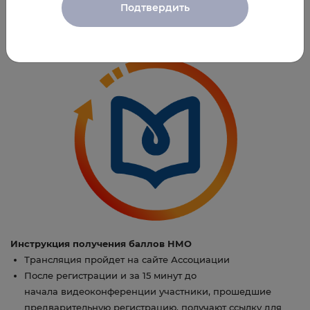
Минздрава России.
Подтвердить
Подзолков Андрей Валерьевич,
доктор медицинских наук,
врач-эндокринолог
Инструкция получения баллов НМО
Трансляция пройдет на сайте Ассоциации
После регистрации и за 15 минут до
начала видеоконференции участники, прошедшие
предварительную регистрацию, получают ссылку для