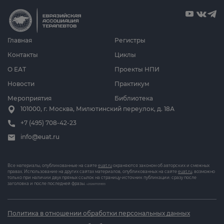
Главная
Регистры
Контакты
Циклы
О ЕАТ
Проекты НПИ
Новости
Практикум
Мероприятия
Библиотека
101000, г. Москва, Милютинский переулок, д. 18А
+7 (495) 708-42-23
info@euat.ru
Все материалы, опубликованные на сайте
euat.ru
охраняются законом об авторских и смежных
правах. Использование на других сайтах материалов, опубликованных на сайте
euat.ru
, возможно
только при наличии двух прямых ссылок на страницу-источник публикации: сразу после
заголовка и после последней фразы.
v202607031833
Политика в отношении обработки персональных данных