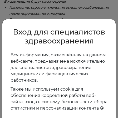
В ходе лекции будут рассмотрены:
Изменение стратегии лечения основного заболевания
после перенесенного инсульта
Первичная и вторичная профилактика инсультов:
современные возможности, обзор актуальных
Вход для специалистов
исследований
здравоохранения
16:30 - 17:00 - Доклад спонсора Виатрис на тему
«Современные возможности в лечении и
Вся информация, размещённая на данном
профилактики когнитивных расстройств после
веб-сайте, предназначена исключительно
перенесённого инсульта» (не аккредитован НМО)
17:00 - 17:15 - Дискуссия, сессия «Вопрос-ответ»
для специалистов здравоохранения —
медицинских и фармацевтических
СПИКЕРЫ
работников.
Арутюнов Александр Григорьевич,
профессор, доктор
Также мы используем cookie для
медицинских наук, FEFIM, FESC, Вице-президент
обеспечения корректной работы веб-
Евразийской Ассоциации Терапевтов, почетный профессор
сайта, входа в систему, безопасности, сбора
Национального Медицинского университета Казахстана
статистики и персонализации контента 🍪
Широков Евгений Алексеевич,
профессор, доктор
медицинских наук, врач высшей категории