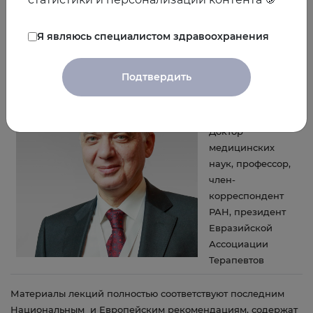
том числе за счет снижения уровня глюкозы, липидов, цифр
АД.
Я являюсь специалистом здравоохранения
4. Разборы клинических случаев
Лектор
Подтвердить
Лектор:
Арутюнов
Григорий
Павлович
Доктор
медицинских
наук, профессор,
член-
корреспондент
РАН, президент
Евразийской
Ассоциации
Терапевтов
Материалы лекций полностью соответствуют последним
Национальным и Европейским рекомендациям, содержат