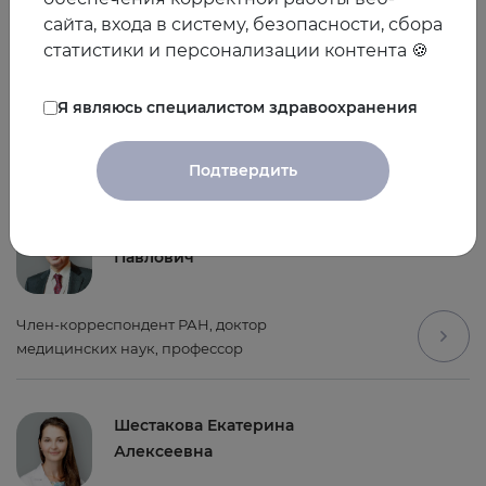
сайта, входа в систему, безопасности, сбора
18:20 – 18:30 мск
статистики и персонализации контента 🍪
Дискуссия, Сессия «Вопрос-ответ».
Я являюсь специалистом здравоохранения
Спикеры
Подтвердить
Арутюнов Григорий
Павлович
Член-корреспондент РАН, доктор
медицинских наук, профессор
Шестакова Екатерина
Алексеевна