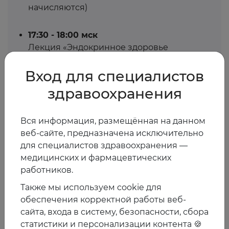
начисляются)
17:30 - 18:00 мск
Лекция «Эндокринное здоровье
пациенток с менопаузой: роль МГТ в
поддержании метаболического статуса».
Вход для специалистов
Белая Жанна Евгеньевна
здравоохранения
18:00 - 18:45 мск
Вся информация, размещённая на данном
Лекция «Как помочь женщине с
веб-сайте, предназначена исключительно
менопаузой в 2026 году: современные
для специалистов здравоохранения —
тренды выбора МГТ». Елисеева Екатерина
медицинских и фармацевтических
Валерьевна
работников.
Также мы используем cookie для
обеспечения корректной работы веб-
Спикеры
сайта, входа в систему, безопасности, сбора
статистики и персонализации контента 🍪