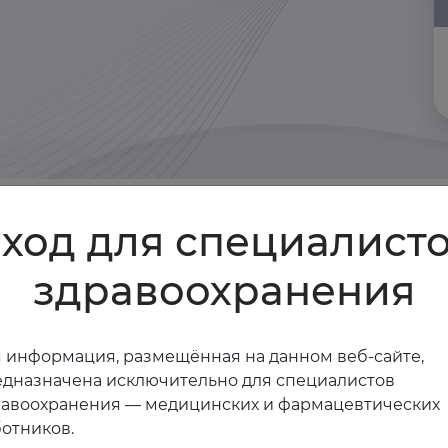
ход для специалист
здравоохранения
иагностика и лечение». Ермакова Елена Ивановна
риз», баллы НМО не начисляются)
 информация, размещённая на данном веб-сайте,
дназначена исключительно для специалистов
мы и риска». Сергиенко Игорь Владимирович
равоохранения — медицинских и фармацевтических
отников.