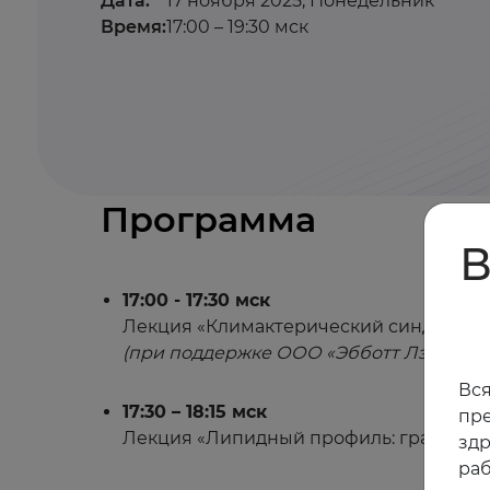
Дата:
17 ноября 2025, Понедельник
Время:
17:00 – 19:30 мск
Программа
В
17:00 - 17:30 мск
Лекция «Климактерический синдром: д
(при поддержке ООО «Эбботт Лэборато
Вся
17:30 – 18:15 мск
пре
Лекция «Липидный профиль: грань нор
зд
раб