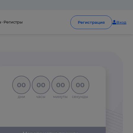
а
Регистры
Регистрация
Вход
00
00
00
00
дни
часы
минуты
секунды