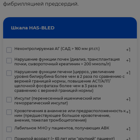
фибрилляцией предсердий.
Шкала HAS-BLED
Неконтролируемая АГ (САД > 160 мм рт.ст.)
+1
Нарушение функции почек (диализ, трансплантация
+1
почки, сывороточный креатинин > 200 ммоль/л)
Нарушение функции печени (цирроз, увеличение
+1
уровня билирубина более чем в 2 раза по сравнению с
верхней границей нормы, повышение АСТ/АЛТ/
щелочной фосфатазы более чем в 3 раза по
сравнению с верхней границей нормы)
Инсульт (перенесенный ишемический или
+1
геморрагический инсульт)
Кровотечения в анамнезе или предрасположенность к
+1
ним (предшествующее большое кровотечение,
анемия, тяжелая тромбоцитопения)
Лабильное МНО у пациентов, получающих АВК
+1
Пожилой возраст (> 65 лет или "хрупкий" пациент)
+1