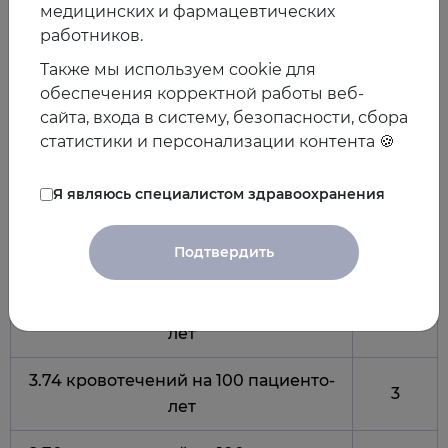
Баллы
медицинских и фармацевтических
работников.
по
Риск кровотечений
шкале
Также мы используем cookie для
HAS-
обеспечения корректной работы веб-
BLED
сайта, входа в систему, безопасности, сбора
статистики и персонализации контента 🍪
1.13 кровотечений на 100 пациенто-
0
лет
Я являюсь специалистом здравоохранения
1.02 кровотечений на 100 пациенто-
1
Подтвердить
лет
1.88 кровотечений на 100 пациенто-
2
лет
3.74 кровотечений на 100 пациенто-
3
лет