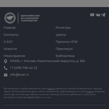
Главная
Регистры
Контакты
Циклы
О ЕАТ
Проекты НПИ
Новости
Практикум
Мероприятия
Библиотека
101000, г. Москва, Милютинский переулок, д. 18А
+7 (495) 708-42-23
info@euat.ru
Все материалы, опубликованные на сайте
euat.ru
охраняются законом об авторских и смежных
правах. Использование на других сайтах материалов, опубликованных на сайте
euat.ru
, возможно
только при наличии двух прямых ссылок на страницу-источник публикации: сразу после
заголовка и после последней фразы.
v202607031833