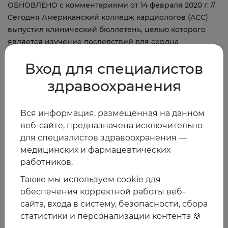
ОБНОВЛЕНО с комментариями от 14 февраля 2020 г. //
Сегодня Американский колледж кардиологов (ACC)
выпустил клинический бюллетень, целью которого
является изучение последствий для сердца
нынешней эпидемии нового коронавируса, теперь
Вход для специалистов
известного как COVID-19
здравоохранения
Вся информация, размещённая на данном
веб-сайте, предназначена исключительно
для специалистов здравоохранения —
Войти
медицинских и фармацевтических
работников.
Также мы используем cookie для
2020
обеспечения корректной работы веб-
сайта, входа в систему, безопасности, сбора
статистики и персонализации контента 🍪