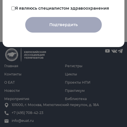
Вернуться в раздел
Я являюсь специалистом здравоохранения
Подтвердить
Главная
Регистры
Контакты
Циклы
О ЕАТ
Проекты НПИ
Новости
Практикум
Мероприятия
Библиотека
101000, г. Москва, Милютинский переулок, д. 18А
+7 (495) 708-42-23
info@euat.ru