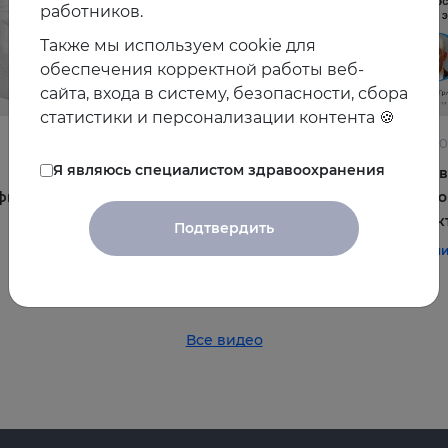
работников.
Также мы используем cookie для
обеспечения корректной работы веб-
сайта, входа в систему, безопасности, сбора
статистики и персонализации контента 🍪
22.06.2026
10.06.2
Я являюсь специалистом здравоохранения
Постменопауза на приёме: алгоритмы для
Жирова
фы и
терапевта
и комо
эффек
Подтвердить
#терапия
#постменопауза
#женское_здоровье
#терап
Все видео