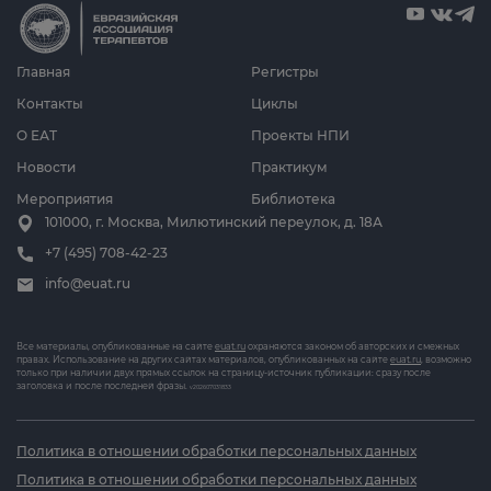
Главная
Регистры
Контакты
Циклы
О ЕАТ
Проекты НПИ
Новости
Практикум
Мероприятия
Библиотека
101000, г. Москва, Милютинский переулок, д. 18А
+7 (495) 708-42-23
info@euat.ru
Все материалы, опубликованные на сайте
euat.ru
охраняются законом об авторских и смежных
правах. Использование на других сайтах материалов, опубликованных на сайте
euat.ru
, возможно
только при наличии двух прямых ссылок на страницу-источник публикации: сразу после
заголовка и после последней фразы.
v202607031833
Политика в отношении обработки персональных данных
Политика в отношении обработки персональных данных