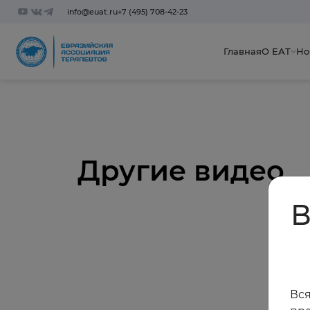
info@euat.ru
+7 (495) 708-42-23
Главная
О ЕАТ
Но
Другие видео
В
Вся