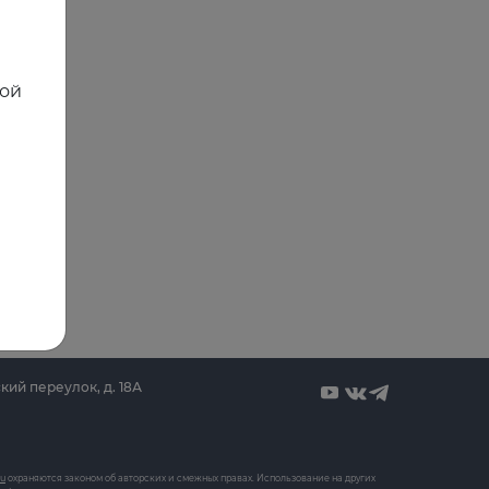
ной
кий переулок, д. 18А
ru
охраняются законом об авторских и смежных правах. Использование на других