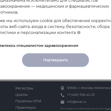
дназначена исключительно для специалистов
равоохранения — медицинских и фармацевтических
отников.
же мы используем cookie для обеспечения коррект
оты веб-сайта, входа в систему, безопасности, сбора
тистики и персонализации контента 🍪
 являюсь специалистом здравоохранения
Подтвердить
Регистры
101000, г. Москва, Милютинс
Циклы
+7 (495) 708-42-23
Проекты НПИ
info@euat.ru
Практикум
Все материалы, опубликованные на сайте
euat.