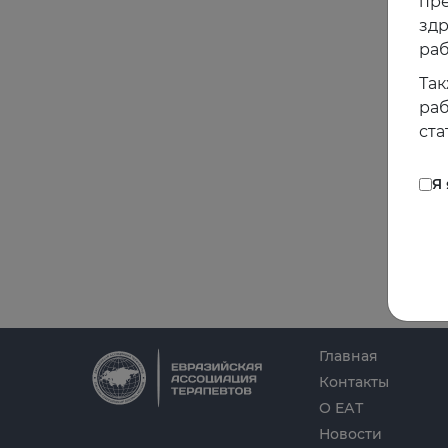
пре
зд
раб
Так
раб
ста
Я
Главная
Контакты
О ЕАТ
Новости