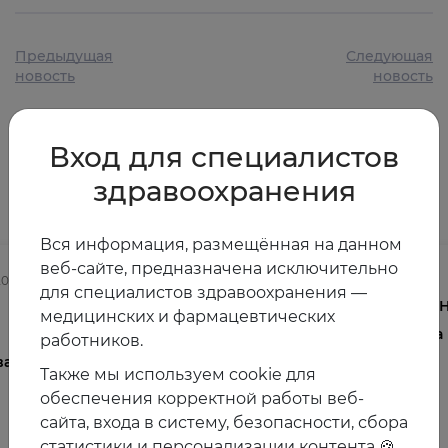
Предыдущая
Следующая
новость
новость
Вход для специалистов
Другие новости
здравоохранения
Вся информация, размещённая на данном
веб-сайте, предназначена исключительно
2025
03.08.2026
для специалистов здравоохранения —
Осведомленность врачей о
V 
медицинских и фармацевтических
менопаузе и менопаузальной
на
работников.
ва
гормональной терапии в
Также мы используем cookie для
общеклинической практике
обеспечения корректной работы веб-
сайта, входа в систему, безопасности, сбора
статистики и персонализации контента 🍪