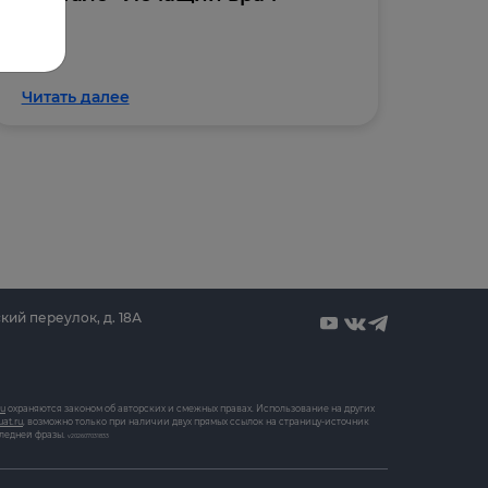
кли
Читать далее
Чита
кий переулок, д. 18А
ru
охраняются законом об авторских и смежных правах. Использование на других
uat.ru
, возможно только при наличии двух прямых ссылок на страницу-источник
следней фразы.
v202607031833