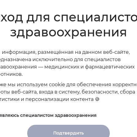
ход для специалист
здравоохранения
 информация, размещённая на данном веб-сайте,
дназначена исключительно для специалистов
равоохранения — медицинских и фармацевтических
и
отников.
же мы используем cookie для обеспечения коррект
оты веб-сайта, входа в систему, безопасности, сбора
тистики и персонализации контента 🍪
03.08.2026
 являюсь специалистом здравоохранения
Осведомленность врачей о
менопаузе и менопаузальной
Подтвердить
гормональной терапии в