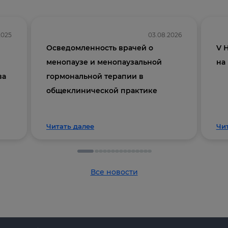
2025
03.08.2026
Осведомленность врачей о
V 
менопаузе и менопаузальной
на
ва
гормональной терапии в
общеклинической практике
Читать далее
Чи
Все новости