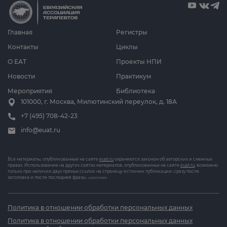
Главная
Регистры
Контакты
Циклы
О ЕАТ
Проекты НПИ
Новости
Практикум
Мероприятия
Библиотека
101000, г. Москва, Милютинский переулок, д. 18А
+7 (495) 708-42-23
info@euat.ru
Все материалы, опубликованные на сайте
euat.ru
охраняются законом об авторских и смежных
правах. Использование на других сайтах материалов, опубликованных на сайте
euat.ru
, возможно
только при наличии двух прямых ссылок на страницу-источник публикации: сразу после
заголовка и после последней фразы.
v202607031833
Политика в отношении обработки персональных данных
Политика в отношении обработки персональных данных