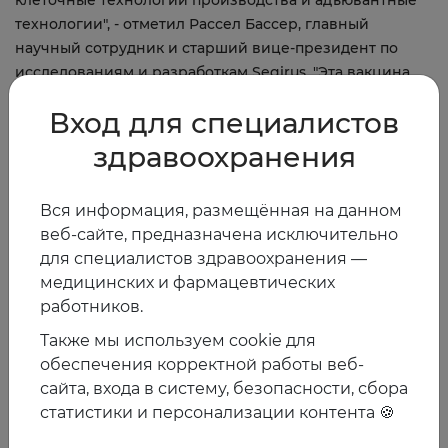
клеточные технологии производства и адъювантные
технологии", - отметил Рассел Бассер, главный
научный сотрудник и старший вице-президент по
исследованиям и разработкам Seqirus. "Эта вакцина
против пандемического гриппа является примером
Вход для специалистов
инновационных технологий, которые могут помочь
обеспечить быстрое реагирование во время
здравоохранения
чрезвычайной ситуации пандемии."
При регистрации вакцины Audenz использовался
Вся информация, размещённая на данном
ускоренный процесс, применяемый в случаях
веб-сайте, предназначена исключительно
необходимости лечения серьезных состояний и
для специалистов здравоохранения —
решения неудовлетворенных медицинских
медицинских и фармацевтических
потребностей.
работников.
Также мы используем cookie для
01.03.2020
обеспечения корректной работы веб-
сайта, входа в систему, безопасности, сбора
статистики и персонализации контента 🍪
Предыдущая
Следующая