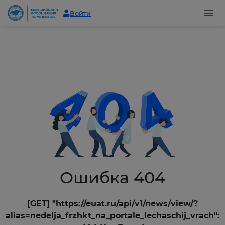
Войти
Ошибка 404
[GET] "https://euat.ru/api/v1/news/view/?
alias=nedelja_frzhkt_na_portale_lechaschij_vrach":