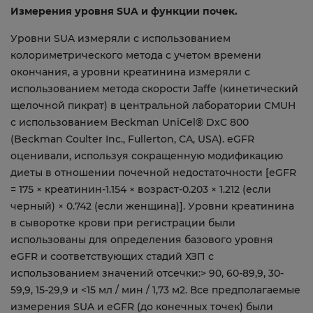
Измерения уровня SUA и функции почек.
Уровни SUA измеряли с использованием
колориметрического метода с учетом времени
окончания, а уровни креатинина измеряли с
использованием метода скорости Jaffe (кинетический
щелочной пикрат) в центральной лаборатории CMUH
с использованием Beckman UniCel® DxC 800
(Beckman Coulter Inc., Fullerton, CA, USA). eGFR
оценивали, используя сокращенную модификацию
диеты в отношении почечной недостаточности [eGFR
= 175 × креатинин-1.154 × возраст-0.203 × 1.212 (если
черный) × 0.742 (если женщина)]. Уровни креатинина
в сыворотке крови при регистрации были
использованы для определения базового уровня
eGFR и соответствующих стадий ХЗП с
использованием значений отсечки:> 90, 60-89,9, 30-
59,9, 15-29,9 и <15 мл / мин / 1,73 м2. Все предполагаемые
измерения SUA и eGFR (до конечных точек) были