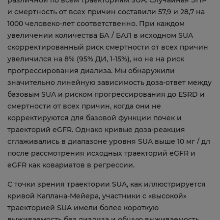
различной по всем траекториям SUA. Случайная ЭПР
и смертность от всех причин составили 57,9 и 28,7 на
1000 человеко-лет соответственно. При каждом
увеличении количества БА / БАЛ в исходном SUA
скорректированный риск смертности от всех причин
увеличился на 8% (95% ДИ, 1-15%), но не на риск
прогрессирования диализа. Мы обнаружили
значительно линейную зависимость доза-ответ между
базовым SUA и риском прогрессирования до ESRD и
смертности от всех причин, когда они не
корректируются для базовой функции почек и
траекторий eGFR. Однако кривые доза-реакция
сглаживались в диапазоне уровня SUA выше 10 мг / дл
после рассмотрения исходных траекторий eGFR и
eGFR как ковариатов в регрессии.
С точки зрения траектории SUA, как иллюстрируется
кривой Каплана-Мейера, участники с «высокой»
траекторией SUA имели более короткую
выживаемость без диализа и общую выживаемость