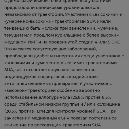
С демографической точки зрения все участники
представляли одинаковые уровни алкоголя,
независимо от траекторий. Участники с «высокими» и
«умеренно-высокими» траекториями SUA имели
тенденцию быть моложе при зачислении, мужчине,
текущем или прошлом курильщике с более высоким
медианом ИМТ и на продвинутой стадии 4 или 5 CKD.
Что касается сопутствующих заболеваний,
преобладали диабет и гипертония среди участников с
«высокими» и «умеренно-высокими» траекториями
SUA, так что соответствующее количество
индивидуумов подвергалось воздействию
антигипертензивных препаратов. У участников с
«высокой» траекторией особенно вероятно
использование аллопуринола (25,8% против 6,5%
среди стабильной низкой группы) и / или колхицина
(20,3% против 11,1%) для контроля уровней SUA. При
зачислении медианный eGFR показал постепенное
снижение по восходящим траекториям SUA