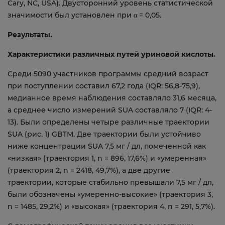
Cary, NC, USA). Двусторонний уровень статистической
значимости был установлен при α = 0,05.
Результаты.
Характеристики различных путей уриновой кислоты.
Среди 5090 участников программы средний возраст
при поступлении составил 67,2 года (IQR: 56,8-75,9),
медианное время наблюдения составляло 31,6 месяца,
а среднее число измерений SUA составляло 7 (IQR: 4-
13). Были определены четыре различные траектории
SUA (рис. 1) GBTM. Две траектории были устойчиво
ниже концентрации SUA 7,5 мг / дл, помеченной как
«низкая» (траектория 1, n = 896, 17,6%) и «умеренная»
(траектория 2, n = 2418, 49,7%), а две другие
траектории, которые стабильно превышали 7,5 мг / дл,
были обозначены «умеренно-высокие» (траектория 3,
n = 1485, 29,2%) и «высокая» (траектория 4, n = 291, 5,7%).