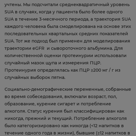
учтены. Мы подсчитали среднеквадратичный уровень
SUA в случаях, когда у пациента было более одного
SUA в течение 3-месячного периода, а траектория SUA
каждого человека была смоделирована на основе этих
последовательных квартальных средних показателей
SUA. Тот же подход был применен для моделирования
траектории eGFR и сывороточного альбумина. Для
количественной оценки протеинурии использовали
случайный мазок щупа и измерения ПЦР.
Протеинурия определялась как ПЦР ≥200 мг / г из
случайных выборок пятна.
Социально-демографические переменные, собранные
во время собеседования, включали возраст, пол,
образование, курение сигарет и потребление
алкоголя. Статус курения был классифицирован как
никогда, прежний и текущий. Потребление алкоголя
было категоризировано как никогда (<12 напитков в
течение одного года в жизни), бывшие (≥12 напитков в