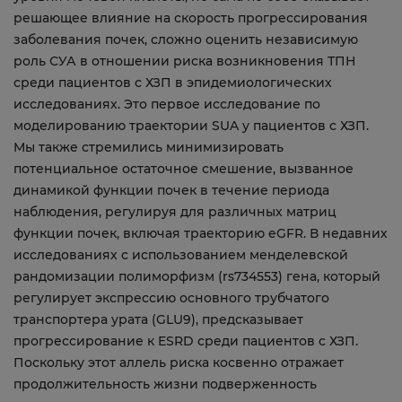
решающее влияние на скорость прогрессирования
заболевания почек, сложно оценить независимую
роль СУА в отношении риска возникновения ТПН
среди пациентов с ХЗП в эпидемиологических
исследованиях. Это первое исследование по
моделированию траектории SUA у пациентов с ХЗП.
Мы также стремились минимизировать
потенциальное остаточное смешение, вызванное
динамикой функции почек в течение периода
наблюдения, регулируя для различных матриц
функции почек, включая траекторию eGFR. В недавних
исследованиях с использованием менделевской
рандомизации полиморфизм (rs734553) гена, который
регулирует экспрессию основного трубчатого
транспортера урата (GLU9), предсказывает
прогрессирование к ESRD среди пациентов с ХЗП.
Поскольку этот аллель риска косвенно отражает
продолжительность жизни подверженность