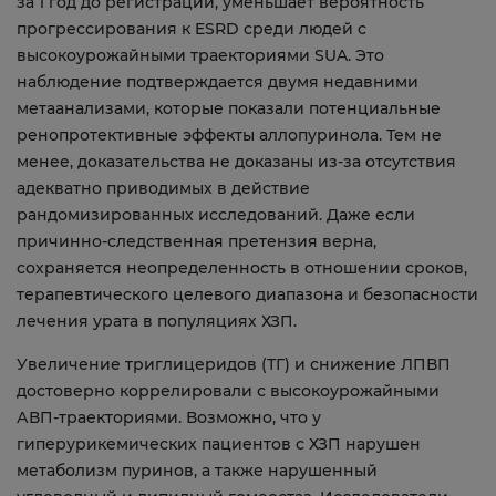
за 1 год до регистрации, уменьшает вероятность
прогрессирования к ESRD среди людей с
высокоурожайными траекториями SUA. Это
наблюдение подтверждается двумя недавними
метаанализами, которые показали потенциальные
ренопротективные эффекты аллопуринола. Тем не
менее, доказательства не доказаны из-за отсутствия
адекватно приводимых в действие
рандомизированных исследований. Даже если
причинно-следственная претензия верна,
сохраняется неопределенность в отношении сроков,
терапевтического целевого диапазона и безопасности
лечения урата в популяциях ХЗП.
Увеличение триглицеридов (ТГ) и снижение ЛПВП
достоверно коррелировали с высокоурожайными
АВП-траекториями. Возможно, что у
гиперурикемических пациентов с ХЗП нарушен
метаболизм пуринов, а также нарушенный