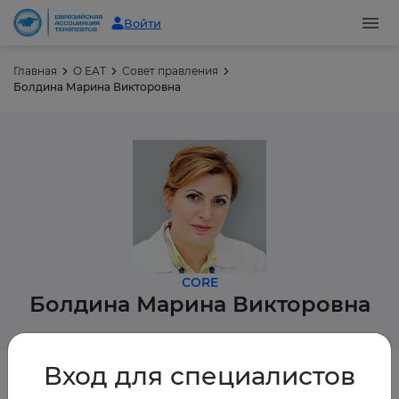
Войти
Главная
О ЕАТ
Совет правления
Болдина Марина Викторовна
CORE
Болдина
Марина Викторовна
Вход для специалистов