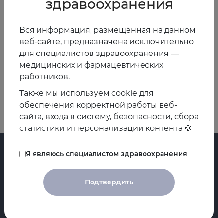
здравоохранения
Кандидат медицинских наук, доцент кафедры терапии
и кардиологии Приволжского исследовательского
медицинского университета, руководитель
Вся информация, размещённая на данном
областного пульмонологического консультативного
веб-сайте, предназначена исключительно
центра г. Нижний Новгород
для специалистов здравоохранения —
медицинских и фармацевтических
работников.
Назад
Вперед
Также мы используем cookie для
обеспечения корректной работы веб-
сайта, входа в систему, безопасности, сбора
статистики и персонализации контента 🍪
Я являюсь специалистом здравоохранения
Главная
Регистры
Подтвердить
Контакты
Циклы
О ЕАТ
Проекты НПИ
Новости
Практикум