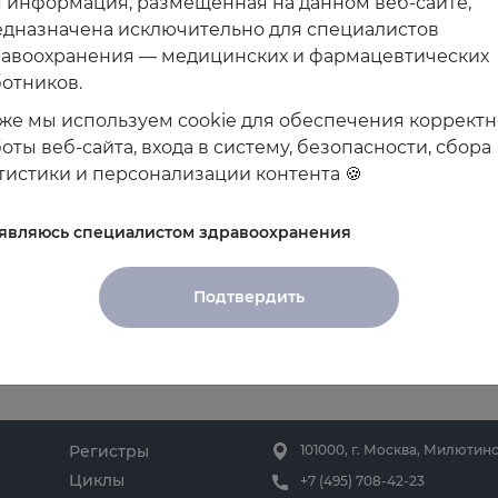
 информация, размещённая на данном веб-сайте,
дназначена исключительно для специалистов
равоохранения — медицинских и фармацевтических
отников.
же мы используем cookie для обеспечения коррект
ведующая кафедрой медико-социальной экспертизы и
оты веб-сайта, входа в систему, безопасности, сбора
ный медицинский университет МЗРФ. ГБУЗ СК «Ста
тистики и персонализации контента 🍪
 являюсь специалистом здравоохранения
Подтвердить
Регистры
101000, г. Москва, Милютинс
Циклы
+7 (495) 708-42-23