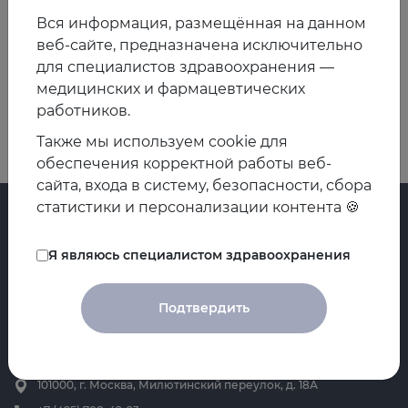
Госпитальной терапии ФГБОУ ВО ЮУГМУ Минздрава
Вся информация, размещённая на данном
России, г. Челябинск
веб-сайте, предназначена исключительно
для специалистов здравоохранения —
Назад
Вперед
медицинских и фармацевтических
работников.
Также мы используем cookie для
обеспечения корректной работы веб-
сайта, входа в систему, безопасности, сбора
статистики и персонализации контента 🍪
Я являюсь специалистом здравоохранения
Главная
Регистры
Контакты
Циклы
Подтвердить
О ЕАТ
Проекты НПИ
Новости
Практикум
Мероприятия
Библиотека
101000, г. Москва, Милютинский переулок, д. 18А