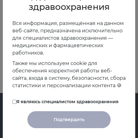
здравоохранения
Доктор медицинских наук, проректор по лечебной
работе, заведующий кафедрой терапии и
Вся информация, размещённая на данном
эндокринологии ФУВ ФГБОУ ВО Волгоградский
веб-сайте, предназначена исключительно
государственный медицинский университет МЗ РФ, г.
для специалистов здравоохранения —
Волгоград
медицинских и фармацевтических
работников.
Назад
Вперед
Также мы используем cookie для
обеспечения корректной работы веб-
сайта, входа в систему, безопасности, сбора
статистики и персонализации контента 🍪
Я являюсь специалистом здравоохранения
Главная
Подтвердить
Регистры
Контакты
Циклы
О ЕАТ
Проекты НПИ