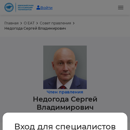
Войти
Главная
О ЕАТ
Совет правления
Недогода Сергей Владимирович
Член правления
Недогода
Сергей
Владимирович
Вход для специалистов