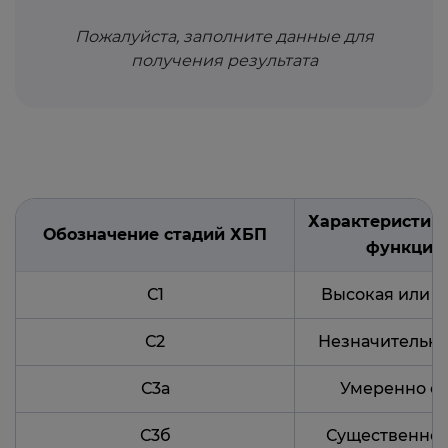
Пожалуйста, заполните данные для
получения результата
Характеристика
Обозначение стадий ХБП
функции
С1
Высокая или о
С2
Незначительн
С3а
Умеренно с
С3б
Существенно