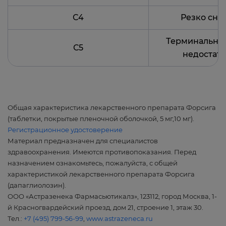
С4
Резко сни
Терминальная
С5
недостато
Общая характеристика лекарственного препарата Форсига
(таблетки, покрытые пленочной оболочкой, 5 мг,10 мг).
Регистрационное удостоверение
Материал предназначен для специалистов
здравоохранения. Имеются противопоказания. Перед
назначением ознакомьтесь, пожалуйста, с общей
характеристикой лекарственного препарата Форсига
(дапаглиолозин).
ООО «Астразенека Фармасьютикалз», 123112, город Москва, 1-
й Красногвардейский проезд, дом 21, строение 1, этаж 30.
Тел.:
+7 (495) 799-56-99
,
www.astrazeneca.ru