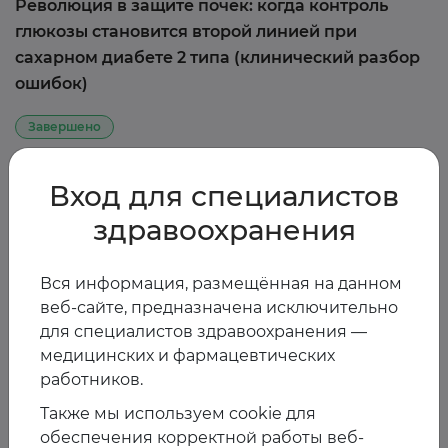
Революция в защите почек: когда контроль
глюкозы становится второй линией при
сахарном диабете 2 типа (клинический разбор
ошибок)
Завершено
Вход для специалистов
9 апреля, четверг | 16:00–17:30 мск
здравоохранения
Выпуск №4
Вся информация, размещённая на данном
веб-сайте, предназначена исключительно
Ранняя ХБП: клинический случай и упущенные
для специалистов здравоохранения —
возможности
медицинских и фармацевтических
работников.
Завершено
Также мы используем cookie для
обеспечения корректной работы веб-
27 мая, среда | 16:00–17:30 мск