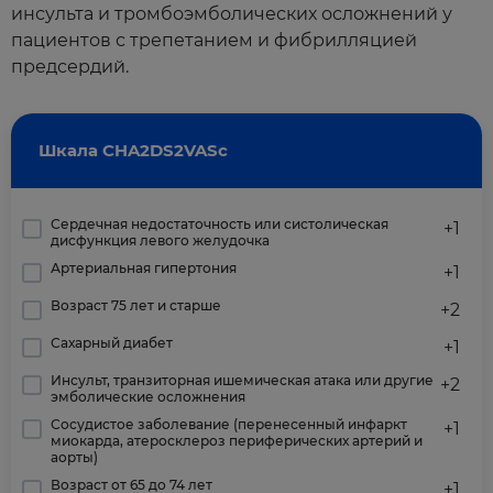
инсульта и тромбоэмболических осложнений у
пациентов с трепетанием и фибрилляцией
предсердий.
Шкала CHA2DS2VASc
Сердечная недостаточность или систолическая
+1
дисфункция левого желудочка
Артериальная гипертония
+1
Возраст 75 лет и старше
+2
Сахарный диабет
+1
Инсульт, транзиторная ишемическая атака или другие
+2
эмболические осложнения
Сосудистое заболевание (перенесенный инфаркт
+1
миокарда, атеросклероз периферических артерий и
аорты)
Возраст от 65 до 74 лет
+1