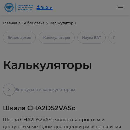
Войти
Главная
Библиотека
Калькуляторы
Видео архив
Калькуляторы
Наука ЕАТ
Практич
Калькуляторы
Вернуться к калькуляторам
Шкала CHA2DS2VASc
Шкала CHA2DS2VASc является простым и
доступным методом для оценки риска развития