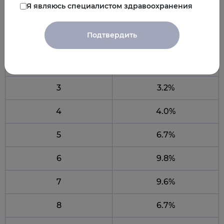
Я являюсь специалистом здравоохранения
0
0.0%
Подтвердить
1
1.3%
2
2.2%
3
3.2%
4
4.0%
5
6.7%
6
9.8%
7
9.6%
8
6.7%