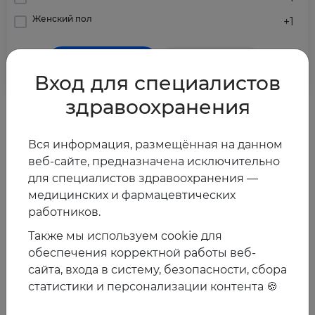
Женский пол
+1
Вычислить
Сбросить
Вход для специалистов
здравоохранения
Результат
Вся информация, размещённая на данном
Пожалуйста, заполните данные для
веб-сайте, предназначена исключительно
получения результата
для специалистов здравоохранения —
медицинских и фармацевтических
работников.
Также мы используем cookie для
обеспечения корректной работы веб-
сайта, входа в систему, безопасности, сбора
статистики и персонализации контента 🍪
Сумма баллов по
Ожидаемая частота
шкале CHA2DS2-VASc
инсультов за год