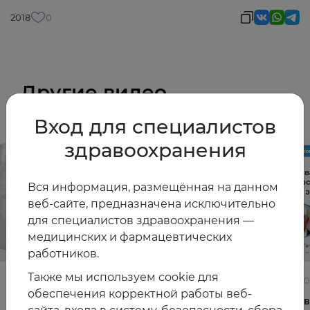
2018
0
Другие видео
Вход для специалистов
здравоохранения
Вся информация, размещённая на данном
веб-сайте, предназначена исключительно
для специалистов здравоохранения —
медицинских и фармацевтических
работников.
Также мы используем cookie для
22.06.2026
10.06.2
обеспечения корректной работы веб-
Постменопауза на приёме: алгоритмы для
Жирова