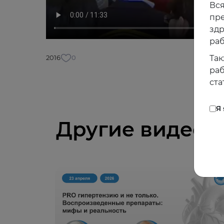
Вся
пре
зд
раб
2016
0
Так
раб
ста
Я
Другие видео