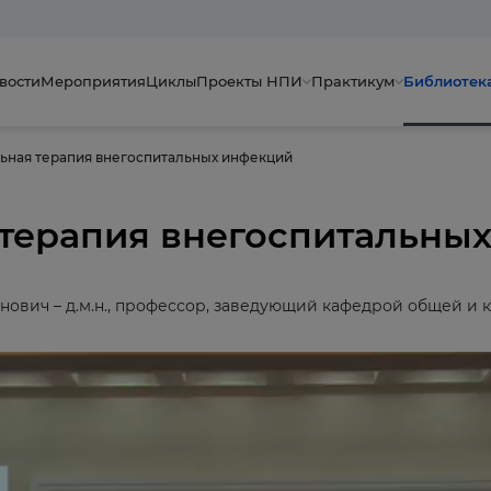
вости
Мероприятия
Циклы
Проекты НПИ
Практикум
Библиотек
ьная терапия внегоспитальных инфекций
 терапия внегоспитальны
нович – д.м.н., профессор, заведующий кафедрой общей и