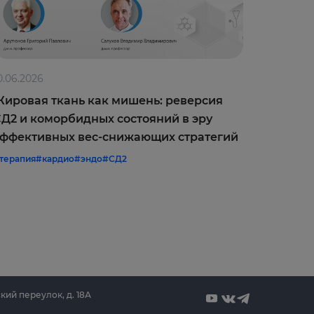
0.06.2026
09.06.202
ировая ткань как мишень: реверсия
Оптимиз
Д2 и коморбидных состояний в эру
врачебн
ффективных вес-снижающих стратегий
межреги
терапия
#кардио
#эндо
#СД2
#терапия
#
кий переулок, д. 18А