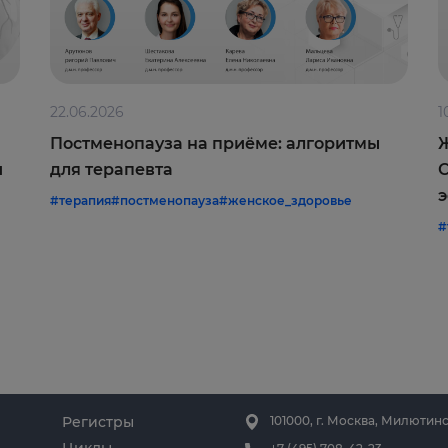
22.06.2026
1
Постменопауза на приёме: алгоритмы
Ж
и
для терапевта
С
э
#терапия
#постменопауза
#женское_здоровье
#
Регистры
101000, г. Москва, Милютинс