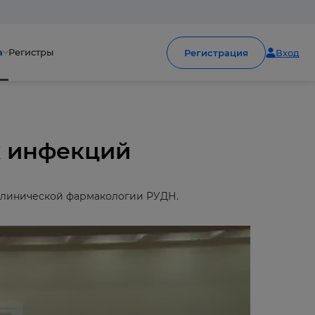
а
Регистры
Регистрация
Вход
х инфекций
 клинической фармакологии РУДН.