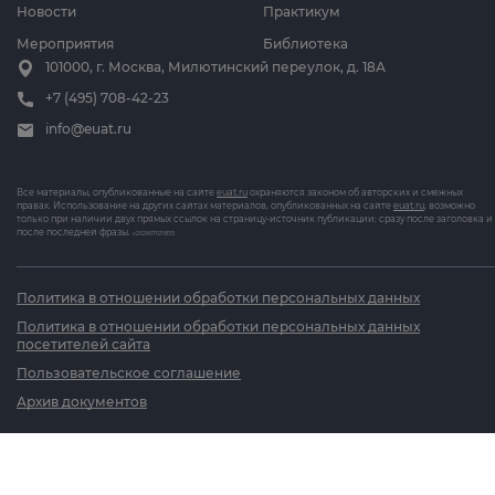
Новости
Практикум
Мероприятия
Библиотека
101000, г. Москва, Милютинский переулок, д. 18А
+7 (495) 708-42-23
info@euat.ru
Все материалы, опубликованные на сайте
euat.ru
охраняются законом об авторских и смежных
правах. Использование на других сайтах материалов, опубликованных на сайте
euat.ru
, возможно
только при наличии двух прямых ссылок на страницу-источник публикации: сразу после заголовка и
после последней фразы.
v202607031833
Политика в отношении обработки персональных данных
Политика в отношении обработки персональных данных
посетителей сайта
Пользовательское соглашение
Архив документов