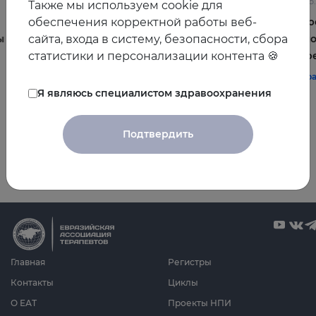
22.06.2026
10.06
Также мы используем cookie для
обеспечения корректной работы веб-
Постменопауза на приёме: алгоритмы для
Жиро
сайта, входа в систему, безопасности, сбора
ы и
терапевта
комо
статистики и персонализации контента 🍪
эффе
#терапия
#постменопауза
#женское_здоровье
#тер
Я являюсь специалистом здравоохранения
Подтвердить
Все видео
Главная
Регистры
Контакты
Циклы
О ЕАТ
Проекты НПИ