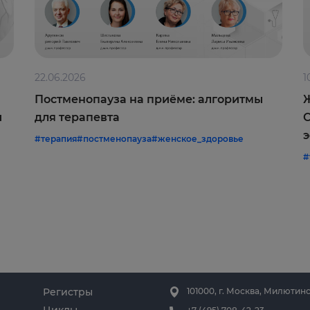
22.06.2026
1
Постменопауза на приёме: алгоритмы
Ж
и
для терапевта
С
э
#терапия
#постменопауза
#женское_здоровье
#
Регистры
101000, г. Москва, Милютинс