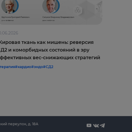
0.06.2026
09.06.202
ировая ткань как мишень: реверсия
Оптимиз
Д2 и коморбидных состояний в эру
врачебн
ффективных вес-снижающих стратегий
межреги
терапия
#кардио
#эндо
#СД2
#терапия
#
кий переулок, д. 18А