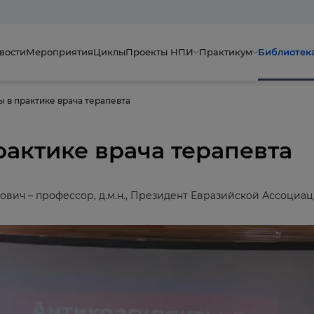
вости
Мероприятия
Циклы
Проекты НПИ
Практикум
Библиотек
 в практике врача терапевта
рактике врача терапевта
вич – профессор, д.м.н., Президент Евразийской Ассоциац