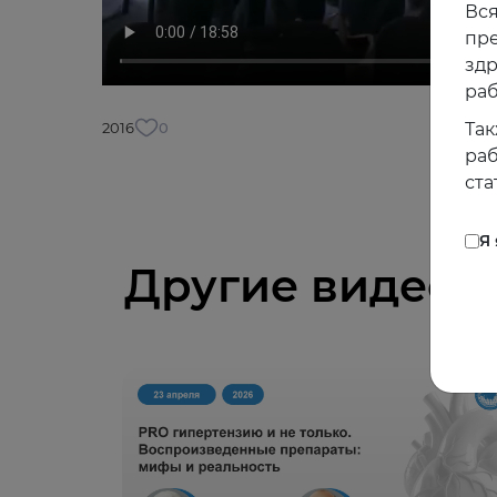
Вся
пре
зд
раб
2016
0
Так
раб
ста
Я
Другие видео