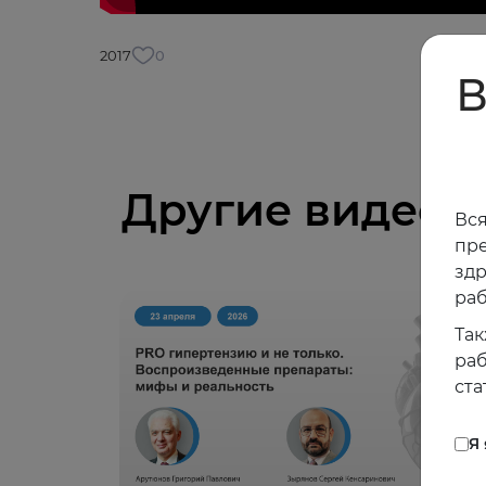
2017
0
В
Другие видео
Вся
пре
зд
раб
Так
раб
ста
Я