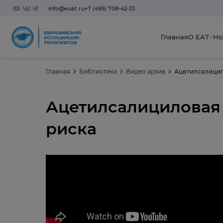
info@euat.ru
+7 (495) 708-42-23
Главная
О ЕАТ
Но
Главная
Библиотека
Видео архив
Ацетилсалицил
Ацетилсалициловая 
риска