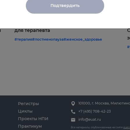
Подтвердить
22.06.2026
1
Постменопауза на приёме: алгоритмы
Ж
и
для терапевта
С
э
#терапия
#постменопауза
#женское_здоровье
#
Регистры
101000, г. Москва, Милютинс
Циклы
+7 (495) 708-42-23
Проекты НПИ
info@euat.ru
Практикум
Все материалы, опубликованные на сайте
euat.