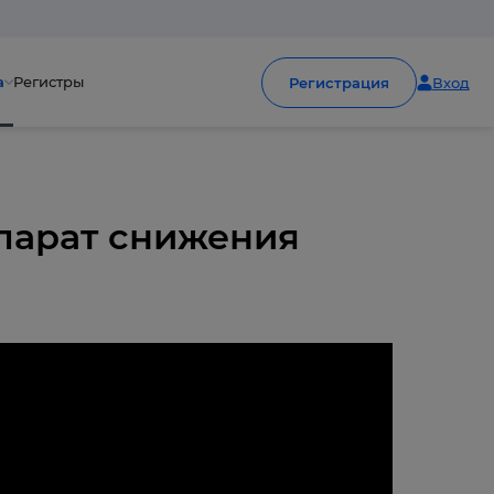
а
Регистры
Регистрация
Вход
парат снижения