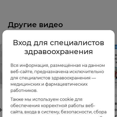
Другие видео
Вход для специалистов
здравоохранения
Вся информация, размещённая на данном
веб-сайте, предназначена исключительно
для специалистов здравоохранения —
медицинских и фармацевтических
работников.
22.06.2026
10.06.2
Также мы используем cookie для
Постменопауза на приёме: алгоритмы для
Жирова
обеспечения корректной работы веб-
фы и
терапевта
и комо
сайта, входа в систему, безопасности, сбора
эффек