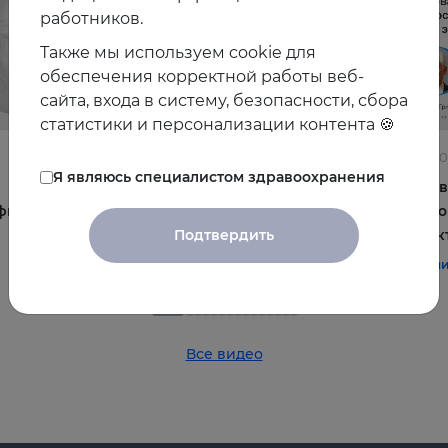
работников.
Также мы используем cookie для
обеспечения корректной работы веб-
сайта, входа в систему, безопасности, сбора
статистики и персонализации контента 🍪
22.06.2026
10.06.2
Я являюсь специалистом здравоохранения
Постменопауза на приёме: алгоритмы для
Жирова
фы и
терапевта
и комо
Подтвердить
эффек
#терапия
#постменопауза
#женское_здоровье
#терап
Все видео