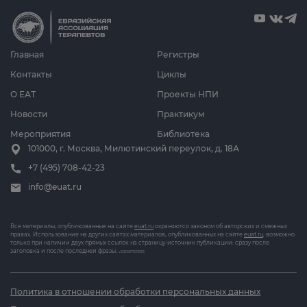
Главная
Регистры
Контакты
Циклы
О ЕАТ
Проекты НПИ
Новости
Практикум
Мероприятия
Библиотека
101000, г. Москва, Милютинский переулок, д. 18А
+7 (495) 708-42-23
info@euat.ru
Все материалы, опубликованные на сайте
euat.ru
охраняются законом об авторских и смежных
правах. Использование на других сайтах материалов, опубликованных на сайте
euat.ru
, возможно
только при наличии двух прямых ссылок на страницу-источник публикации: сразу после
заголовка и после последней фразы.
v202607031833
Политика в отношении обработки персональных данных