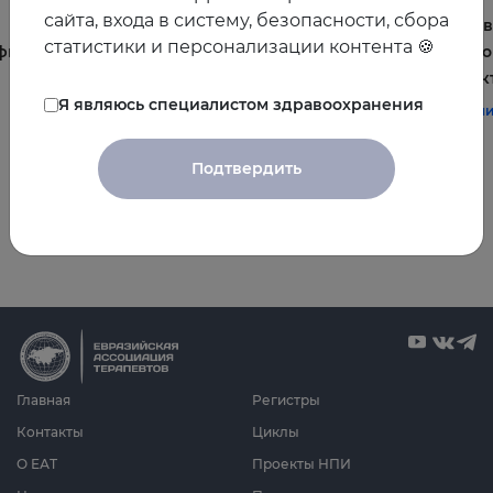
сайта, входа в систему, безопасности, сбора
Постменопауза на приёме: алгоритмы для
Жирова
статистики и персонализации контента 🍪
фы и
терапевта
и комо
эффек
#терапия
#постменопауза
#женское_здоровье
Я являюсь специалистом здравоохранения
#терап
Подтвердить
Все видео
Главная
Регистры
Контакты
Циклы
О ЕАТ
Проекты НПИ